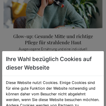
Glow-up: Gesunde Mitte und richtige
Pflege für strahlende Haut
Ausgewogene Ernährung und eine individuell
abgestimmte Pflegeroutine...
Ihre Wahl bezüglich Cookies auf
dieser Webseite
CATEGORY
KOSMETIK

12. JUNI 2024
Diese Website nutzt Cookies. Einige Cookies sind
für eine gute Funktion der Website notwendig und
können daher vom Besucher nicht abgelehnt
werden, wenn Sie diese Website besuchen möchten.
Andere Cookies werden von Partnern zu