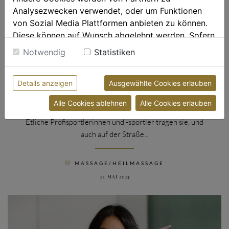
Analysezwecken verwendet, oder um Funktionen
von Sozial Media Plattformen anbieten zu können.
Diese können auf Wunsch abgelehnt werden. Sofern
sie unsere Webseite weiter nutzen, geben Sie
Notwendig
Statistiken
Einwilligung zu unseren Cookies.
Weitere Informationen finden sie in unserer
Details anzeigen
Ausgewählte Cookies erlauben
Datenschutzerklärung
bzw. im
Impressum
Taping: Die 24-Stunden Micro-Massage
Alle Cookies ablehnen
Alle Cookies erlauben
Etliche Profisportlerinnen und -sportler tragen sie, und
auch auf der Straße...
CATEGORY
MASSAGE/HEILMASSAGE

31. MAI 2024