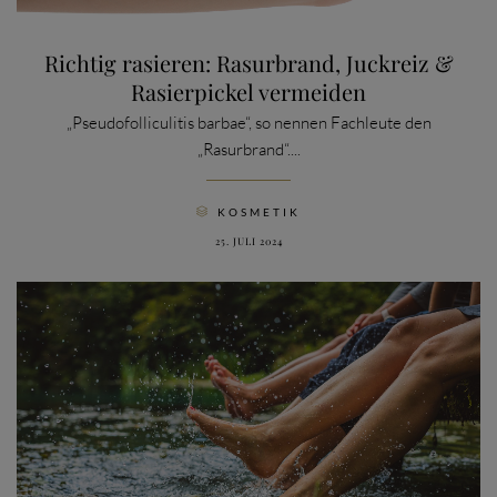
Richtig rasieren: Rasurbrand, Juckreiz &
Rasierpickel vermeiden
„Pseudofolliculitis barbae“, so nennen Fachleute den
„Rasurbrand“....
CATEGORY
KOSMETIK

25. JULI 2024