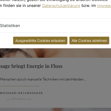
n finden sie in unserer
Datenschutzerklärung
bzw. im
Impres
Statistiken
Ausgewählte Cookies erlauben
Alle Cookies ablehnen
sage bringt Energie in Fluss
 Menschen durch manuelle Techniken mit denHänden...
CATEGORY
MASSAGE/HEILMASSAGE
14. SEPTEMBER 2020