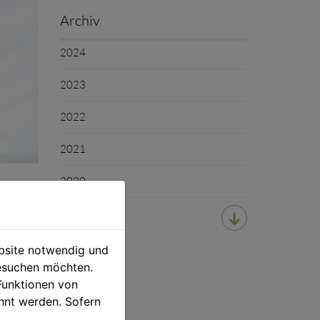
Archiv
2024
2023
2022
2021
2020

ebsite notwendig und
esuchen möchten.
Funktionen von
hnt werden. Sofern