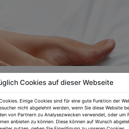
o: die richtige Fußpflege für jeden Schuh
üglich Cookies auf dieser Webseite
optimale Unterstützung für unsere Füße...
Cookies. Einige Cookies sind für eine gute Funktion der W
CATEGORY
sucher nicht abgelehnt werden, wenn Sie diese Website b
FUSSPFLEGE

en von Partnern zu Analysezwecken verwendet, oder um 
28. SEPTEMBER 2020
ormen anbieten zu können. Diese können auf Wunsch abgele
weiter nutzen, geben Sie Einwilligung zu unseren Cookies.