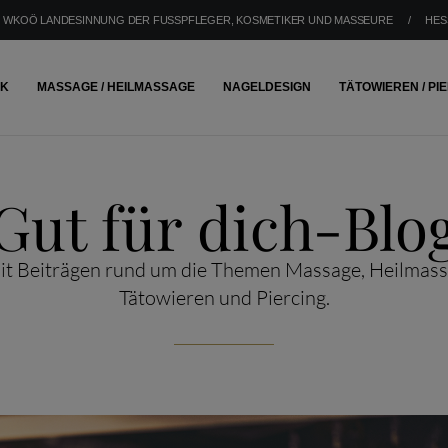
WKOÖ LANDESINNUNG DER FUSSPFLEGER, KOSMETIKER UND MASSEURE
/
HES
IK
MASSAGE / HEILMASSAGE
NAGELDESIGN
TÄTOWIEREN / PI
Gut für dich-Blo
mit Beiträgen rund um die Themen Massage, Heilmass
Tätowieren und Piercing.