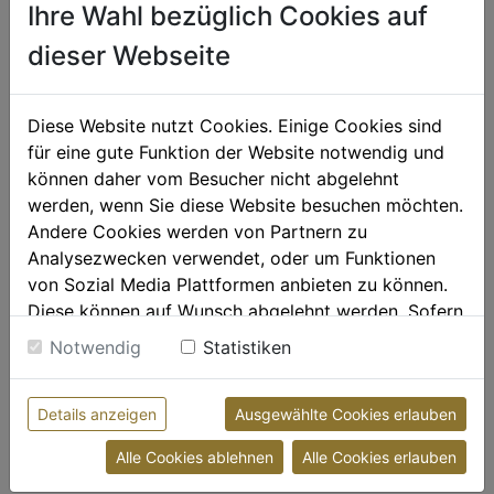
MASSAGE/HEILMASSAGE

Ihre Wahl bezüglich Cookies auf
30. AUGUST 2019
dieser Webseite
Diese Website nutzt Cookies. Einige Cookies sind
für eine gute Funktion der Website notwendig und
können daher vom Besucher nicht abgelehnt
werden, wenn Sie diese Website besuchen möchten.
Andere Cookies werden von Partnern zu
Analysezwecken verwendet, oder um Funktionen
von Sozial Media Plattformen anbieten zu können.
Diese können auf Wunsch abgelehnt werden. Sofern
sie unsere Webseite weiter nutzen, geben Sie
Notwendig
Statistiken
Einwilligung zu unseren Cookies.
Die beste Jahreszeit für ein Tattoo?
Weitere Informationen finden sie in unserer
Jederzeit.
Details anzeigen
Ausgewählte Cookies erlauben
Datenschutzerklärung
bzw. im
Impressum
Frühling, Sommer, Herbst oder Winter: Der beste
Alle Cookies ablehnen
Alle Cookies erlauben
Zeitpunkt, um sich...