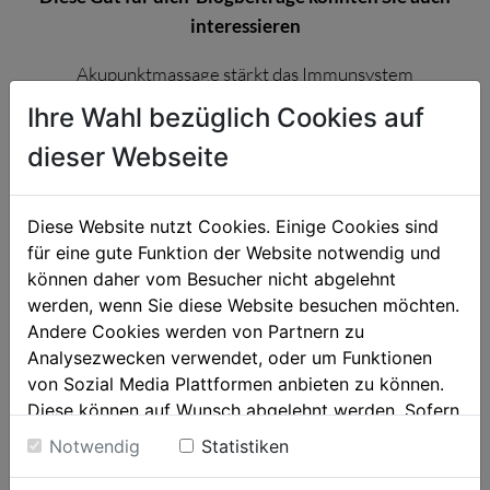
interessieren
Akupunktmassage stärkt das Immunsystem
Shiatsu: Mein Fixtermin fürs Wohlbefinden
Ihre Wahl bezüglich Cookies auf
Zen-Momente für Gen Z
dieser Webseite
Themen
Diese Website nutzt Cookies. Einige Cookies sind
für eine gute Funktion der Website notwendig und
können daher vom Besucher nicht abgelehnt
Fusspflege (23)
werden, wenn Sie diese Website besuchen möchten.
Kosmetik (65)
Andere Cookies werden von Partnern zu
Analysezwecken verwendet, oder um Funktionen
Massage/Heilmassage (49)
von Sozial Media Plattformen anbieten zu können.
Diese können auf Wunsch abgelehnt werden. Sofern
Nageldesign (11)
sie unsere Webseite weiter nutzen, geben Sie
Notwendig
Statistiken
Einwilligung zu unseren Cookies.
Tätowieren/Piercen (15)
Weitere Informationen finden sie in unserer