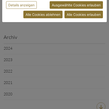
Details anzeigen
Ausgewählte Cookies erlauben
Datenschutzerklärung
bzw. im
Impressum
Aus der Innung (10)
Alle Cookies ablehnen
Alle Cookies erlauben
Archiv
2024
2023
2022
2021
2020
