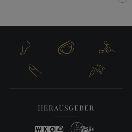





HERAUSGEBER